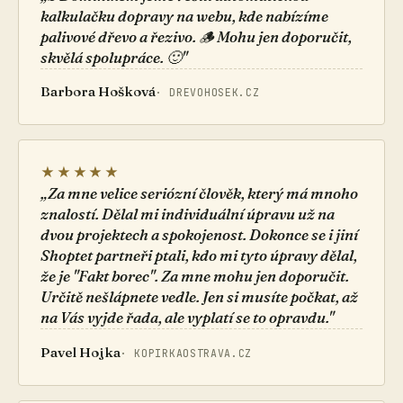
kalkulačku dopravy na webu, kde nabízíme
palivové dřevo a řezivo. 🪵 Mohu jen doporučit,
skvělá spolupráce. 🙂"
Barbora Hošková
· DREVOHOSEK.CZ
★★★★★
„Za mne velice seriózní člověk, který má mnoho
znalostí. Dělal mi individuální úpravu už na
dvou projektech a spokojenost. Dokonce se i jiní
Shoptet partneři ptali, kdo mi tyto úpravy dělal,
že je "Fakt borec". Za mne mohu jen doporučit.
Určitě nešlápnete vedle. Jen si musíte počkat, až
na Vás vyjde řada, ale vyplatí se to opravdu."
Pavel Hojka
· KOPIRKAOSTRAVA.CZ