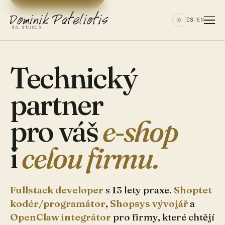
CS
/
EN
dp.studio
Technický
partner
pro váš
e‑shop
i
celou firmu.
Fullstack developer
s 13 lety praxe.
Shoptet
kodér/programátor
,
Shopsys vývojář
a
OpenClaw integrátor
pro firmy, které chtějí