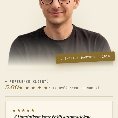
★ SHOPTET PARTNER · 2018
— REFERENCE KLIENTŮ
5.00
★ ★ ★ ★ ★
Z 14 OVĚŘENÝCH HODNOCENÍ
★★★★★
„S Dominikem jsme řešili automatickou